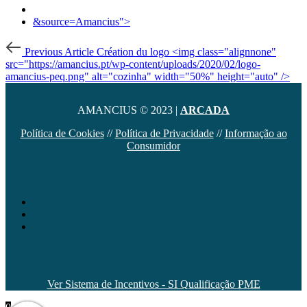
&source=Amancius">
Post
Previous
Previous Article
Création du logo <img class="alignnone"
Article
navigation
src="https://amancius.pt/wp-content/uploads/2020/02/logo-
amancius-peq.png" alt="cozinha" width="50%" height="auto" />
AMANCIUS © 2023 |
ARCADA
Política de Cookies
//
Política de Privacidade
//
Informação ao
Consumidor
Ver Sistema de Incentivos - SI Qualificação PME