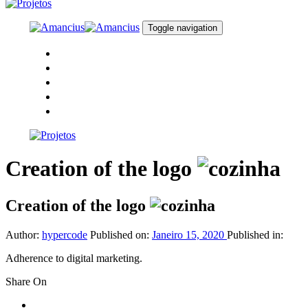
Skip
Skip
links
to
primary
Toggle navigation
navigation
Skip
Início
to
Sobre nós
content
Portfólio
Contactos
Orçamento
Creation of the logo
Creation of the logo
Author:
hypercode
Published on:
Janeiro 15, 2020
Published in:
Adherence to digital marketing.
Share On