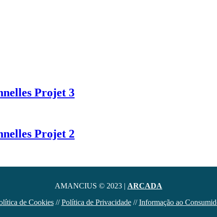
nnelles Projet 3
nnelles Projet 2
AMANCIUS © 2023 |
ARCADA
olítica de Cookies
//
Política de Privacidade
//
Informação ao Consumid