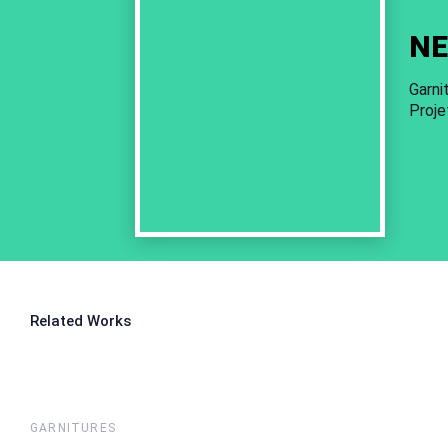
NE
Garni
Proje
Related Works
GARNITURES